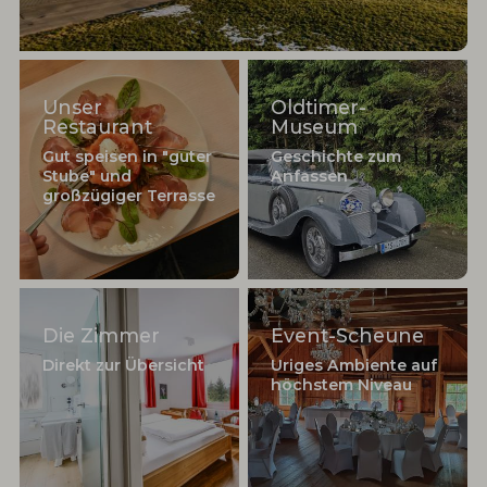
Unser
Oldtimer-
Restaurant
Museum
Gut speisen in "guter
Geschichte zum
Stube" und
Anfassen
großzügiger Terrasse
Die Zimmer
Event-Scheune
Direkt zur Übersicht
Uriges Ambiente auf
höchstem Niveau