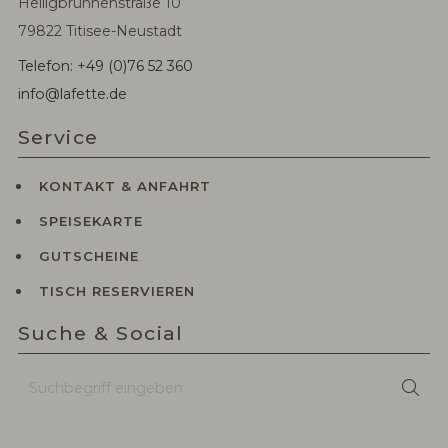
Heiligbrunnenstraße 10
79822 Titisee-Neustadt
Telefon: +49 (0)76 52 360
info@lafette.de
Service
KONTAKT & ANFAHRT
SPEISEKARTE
GUTSCHEINE
TISCH RESERVIEREN
Suche & Social
Suchbegriff
Suc
eingeben