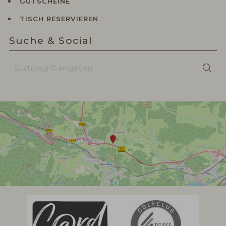
GUTSCHEINE
TISCH RESERVIEREN
Suche & Social
Suchbegriff
Suc
eingeben