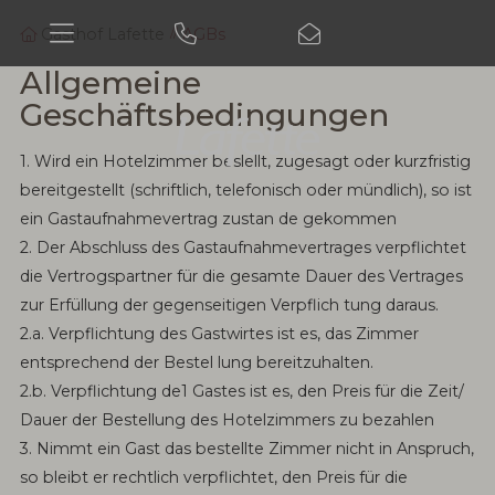
Gasthof Lafette
AGBs
07652/360
E-
Mail
Suchbegriff
Allgemeine
eingeben
Su
Geschäftsbedingungen
1. Wird ein Hotelzimmer beslellt, zugesagt oder kurzfristig
bereitgestellt (schriftlich, telefonisch oder mündlich), so ist
ein Gastaufnahmevertrag zustan­ de gekommen
2. Der Abschluss des Gastaufnahmevertrages verpflichtet
die Vertrogspartner für die gesamte Dauer des Vertrages
zur Erfüllung der gegenseitigen Verpflich­ tung daraus.
2.a. Verpflichtung des Gastwirtes ist es, das Zimmer
entsprechend der Bestel­ lung bereitzuhalten.
2.b. Verpflichtung de1 Gastes ist es, den Preis für die Zeit/
Dauer der Bestellung des Hotelzimmers zu bezahlen
3. Nimmt ein Gast das bestellte Zimmer nicht in Anspruch,
so bleibt er rechtlich verpflichtet, den Preis für die